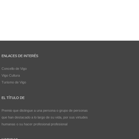
ENLACES DE INTERÉS
Concello de Vigo
Vigo Cultura
Turismo de Vigo
EL TÍTULO DE
Premio que distingue a una persona o grupo de personas
que han destacado a lo largo de su vida, por sus virtudes
humanas o su hacer profesional profesional