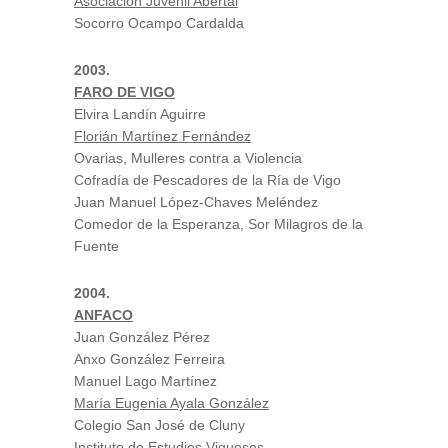
Asociación Juvenil Abertal
Socorro Ocampo Cardalda
2003.
FARO DE VIGO
Elvira Landín Aguirre
Florián Martínez Fernández
Ovarias, Mulleres contra a Violencia
Cofradía de Pescadores de la Ría de Vigo
Juan Manuel López-Chaves Meléndez
Comedor de la Esperanza, Sor Milagros de la
Fuente
2004.
ANFACO
Juan González Pérez
Anxo González Ferreira
Manuel Lago Martínez
María Eugenia Ayala González
Colegio San José de Cluny
Instituto de Estudios Vigueses